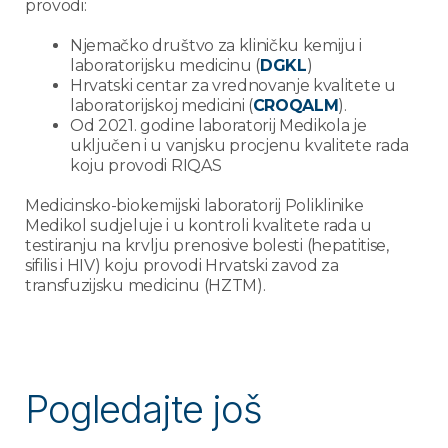
provodi:
Njemačko društvo za kliničku kemiju i
laboratorijsku medicinu (
DGKL
)
Hrvatski centar za vrednovanje kvalitete u
laboratorijskoj medicini (
CROQALM
).
Od 2021. godine laboratorij Medikola je
uključen i u vanjsku procjenu kvalitete rada
koju provodi RIQAS
Medicinsko-biokemijski laboratorij Poliklinike
Medikol sudjeluje i u kontroli kvalitete rada u
testiranju na krvlju prenosive bolesti (hepatitise,
sifilis i HIV) koju provodi Hrvatski zavod za
transfuzijsku medicinu (HZTM).
Pogledajte još