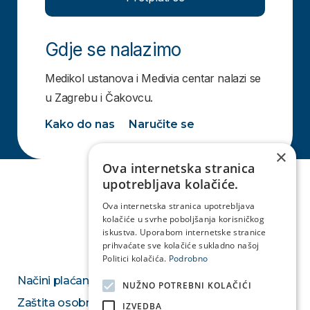
Gdje se nalazimo
Medikol ustanova i Medivia centar nalazi se
u Zagrebu i Čakovcu.
Kako do nas
Naručite se
×
Ova internetska stranica
upotrebljava kolačiće.
Ova internetska stranica upotrebljava
kolačiće u svrhe poboljšanja korisničkog
iskustva. Uporabom internetske stranice
prihvaćate sve kolačiće sukladno našoj
Politici kolačića.
Podrobno
Načini plaćanja
NUŽNO POTREBNI KOLAČIĆI
Zaštita osobnih podataka
IZVEDBA