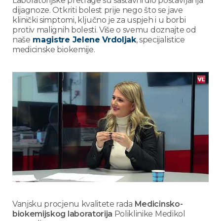
Laboratorijske pretrage su sastavni dio postavljanja
dijagnoze. Otkriti bolest prije nego što se jave
klinički simptomi, ključno je za uspjeh i u borbi
protiv malignih bolesti. Više o svemu doznajte od
naše
magistre Jelene Vrdoljak
, specijalistice
medicinske biokemije.
Vanjsku procjenu kvalitete rada
Medicinsko-
biokemijskog laboratorija
Poliklinike Medikol