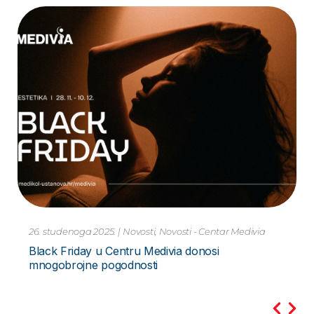
10. studenoga 2023.
|
Novosti
Pretraga PCR Metodom – za Hripavac –
Bordetella Pertussis Novo