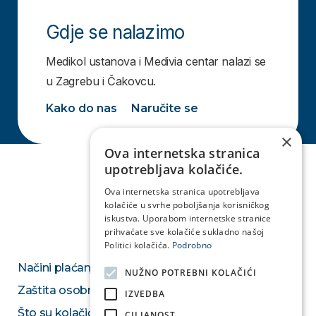
Gdje se nalazimo
Medikol ustanova i Medivia centar nalazi se
u Zagrebu i Čakovcu.
Kako do nas
Naručite se
×
Ova internetska stranica
upotrebljava kolačiće.
Ova internetska stranica upotrebljava
kolačiće u svrhe poboljšanja korisničkog
iskustva. Uporabom internetske stranice
prihvaćate sve kolačiće sukladno našoj
Politici kolačića.
Podrobno
Načini plaćanja
NUŽNO POTREBNI KOLAČIĆI
Zaštita osobnih podataka
IZVEDBA
Što su kolačići
CILJANOST