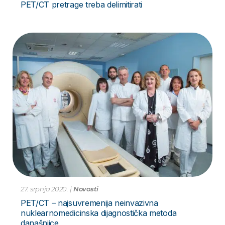
PET/CT pretrage treba delimitirati
27. srpnja 2020.
|
Novosti
PET/CT – najsuvremenija neinvazivna
nuklearnomedicinska dijagnostička metoda
današnjice