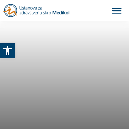
Otvori alatnu traku