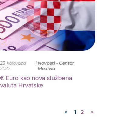
23. kolovoza
|
Novosti - Centar
2022.
Medivia
€ Euro kao nova službena
valuta Hrvatske
<
1
2
>