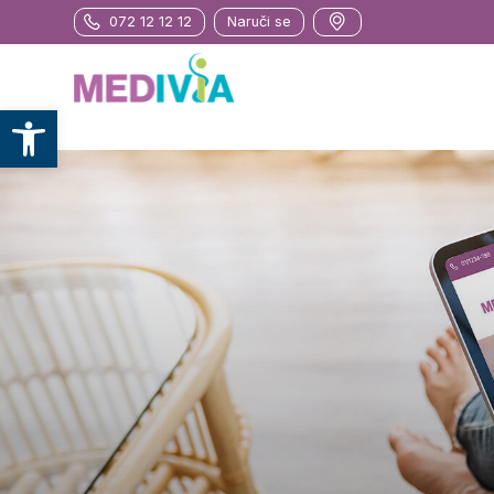
072 12 12 12
Naruči se
Otvori alatnu traku
Pregled liječnika
Pregled nutricionista
Nutricionističko savjetovanje
Paketi
Zerona laser
SPM Vacupress
Limfna drenaža
Termo deka – body wrapping
Vacusport
Depilacije