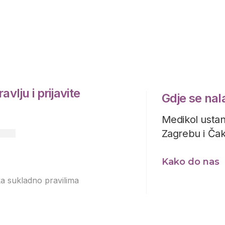
avlju i prijavite
Gdje se na
Medikol ustan
Zagrebu i Ča
Kako do nas
ka sukladno pravilima
Izjavi o