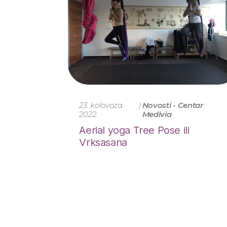
Aerobne vježbe
Vježbe snage i istezanja
Vježbe za mišiće zdjelice i trbuha
Vježbe za poboljšanje cirkulacije
Relaksacijske vježbe i tehnike disanja
Postnatalni treninzi
Yumeiho za trudnice i mame
23. kolovoza
|
Novosti - Centar
2022.
Medivia
Treninzi
Aerial yoga Tree Pose ili
Emmett tehnika
Vrksasana
Yumeiho
Miofascijalna relaksacija