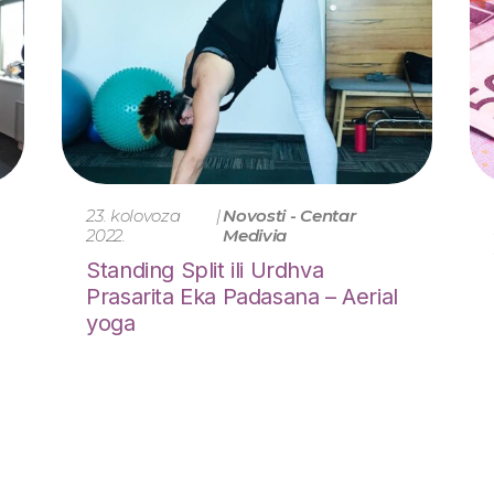
23. kolovoza
|
Novosti - Centar
2022.
Medivia
Standing Split ili Urdhva
Prasarita Eka Padasana – Aerial
yoga