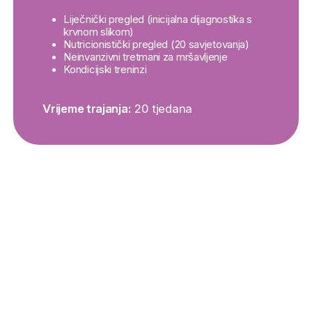
Liječnički pregled (inicijalna dijagnostika s
krvnom slikom)
Nutricionistički pregled (20 savjetovanja)
Neinvanzivni tretmani za mršavljenje
Kondicijski treninzi
Vrijeme trajanja:
20 tjedana
Naše lokacije
Zagreb, Dragutina Mandla 7
(+385 1 6397
333)
Čakovec, Franca Prešerna 13
(+385 40 638
500)