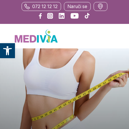
072 12 12 12
Naruči se
Otvori alatnu traku