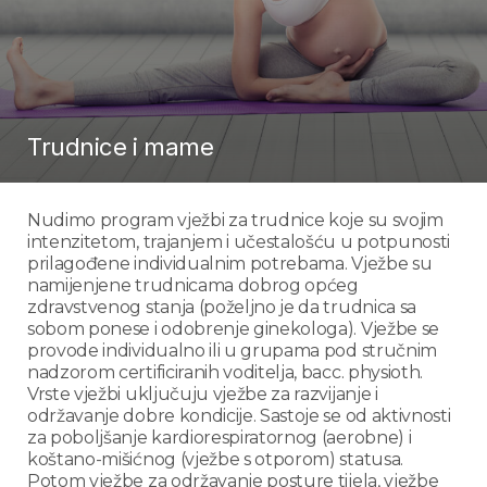
Trudnice i mame
Nudimo program vježbi za trudnice koje su svojim
intenzitetom, trajanjem i učestalošću u potpunosti
prilagođene individualnim potrebama. Vježbe su
namijenjene trudnicama dobrog općeg
zdravstvenog stanja (poželjno je da trudnica sa
sobom ponese i odobrenje ginekologa). Vježbe se
provode individualno ili u grupama pod stručnim
nadzorom certificiranih voditelja, bacc. physioth.
Vrste vježbi uključuju vježbe za razvijanje i
održavanje dobre kondicije. Sastoje se od aktivnosti
za poboljšanje kardiorespiratornog (aerobne) i
koštano-mišićnog (vježbe s otporom) statusa.
Potom vježbe za održavanje posture tijela, vježbe