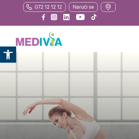
072 12 12 12
Naruči se
Otvori alatnu traku