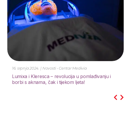
21. lipnja 2024.
|
Novosti - Centar Medivia
SMART PEDIKURA