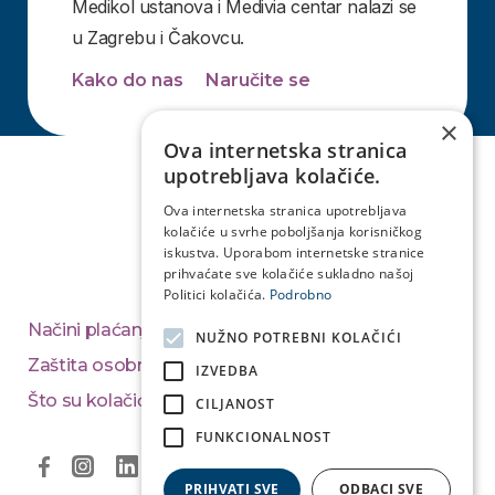
Medikol ustanova i Medivia centar nalazi se
u Zagrebu i Čakovcu.
Kako do nas
Naručite se
×
Ova internetska stranica
upotrebljava kolačiće.
Ova internetska stranica upotrebljava
kolačiće u svrhe poboljšanja korisničkog
iskustva. Uporabom internetske stranice
prihvaćate sve kolačiće sukladno našoj
Politici kolačića.
Podrobno
Načini plaćanja
NUŽNO POTREBNI KOLAČIĆI
Zaštita osobnih podataka
IZVEDBA
Što su kolačići
CILJANOST
FUNKCIONALNOST
PRIHVATI SVE
ODBACI SVE