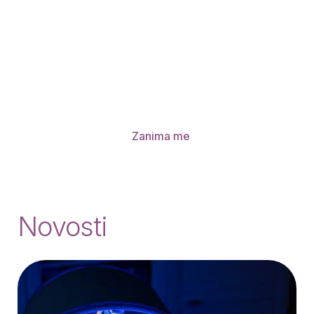
Naše lokacije
Zagreb, Dragutina Mandla 7
(+385 1 6397
333)
Čakovec, Franca Prešerna 13
(+385 40 638
500)
Zanima me
Novosti