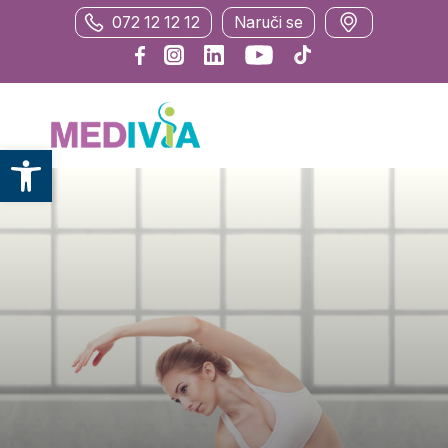
072 12 12 12
Naruči se
Otvori alatnu traku