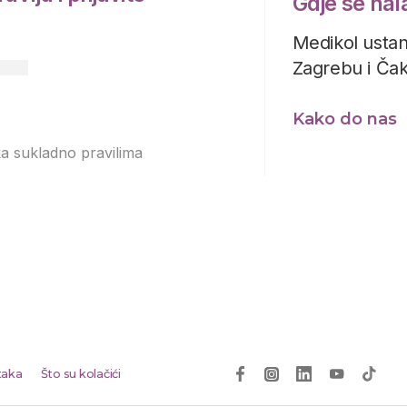
Gdje se na
Medikol ustan
Zagrebu i Ča
Kako do nas
ka sukladno pravilima
Izjavi o
taka
Što su kolačići