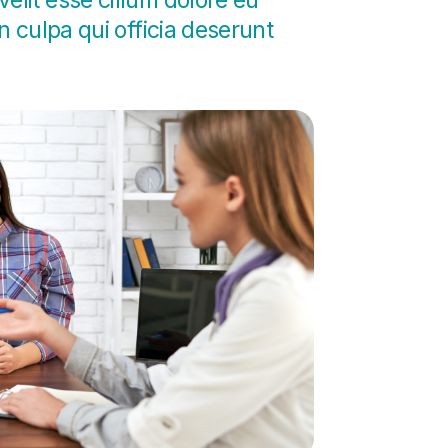
elit esse cillum dolore eu
n culpa qui officia deserunt