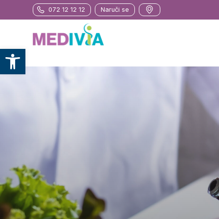
072 12 12 12
Naruči se
Otvori alatnu traku
Pregled liječnika
Pregled nutricionista
Nutricionističko savjetovanje
Paketi
Zerona laser
SPM Vacupress
Limfna drenaža
Termo deka – body wrapping
Vacusport
Depilacije