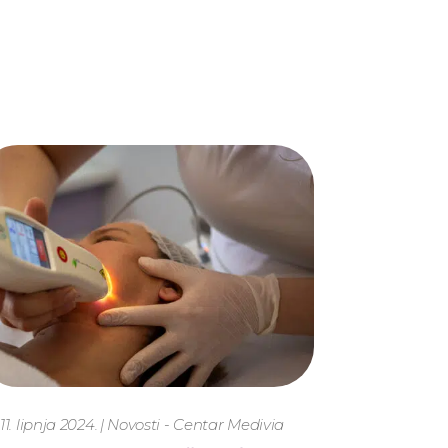
10. lipnja 2024.
|
Novosti - Centar Medivia
10. lipnja 2