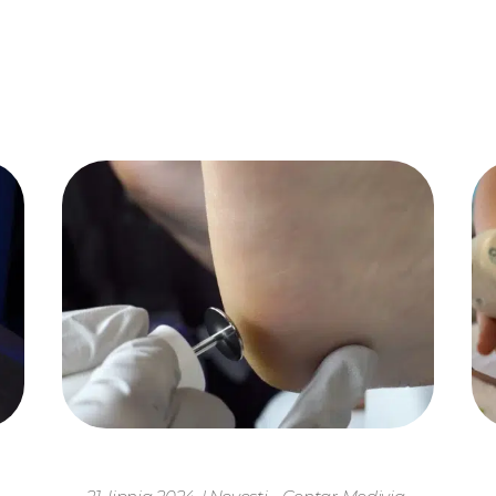
11. lipnja 2024.
|
Novosti - Centar Medivia