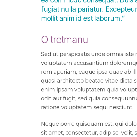
ea commodo consequat. Duis aute
fugiat nulla pariatur. Excepteu
Aerobne vježbe
mollit anim id est laborum.”
Vježbe snage i istezanja
Vježbe za mišiće zdjelice i trbuha
Vježbe za poboljšanje cirkulacije
O tretmanu
Relaksacijske vježbe i tehnike disanja
Postnatalni treninzi
Sed ut perspiciatis unde omnis iste n
Yumeiho za trudnice i mame
voluptatem accusantium doloremq
rem aperiam, eaque ipsa quae ab illo
Treninzi
quasi architecto beatae vitae dicta
Emmett tehnika
enim ipsam voluptatem quia volupta
Yumeiho
odit aut fugit, sed quia consequunt
Miofascijalna relaksacija
ratione voluptatem sequi nesciunt.
Neque porro quisquam est, qui dol
sit amet, consectetur, adipisci vel