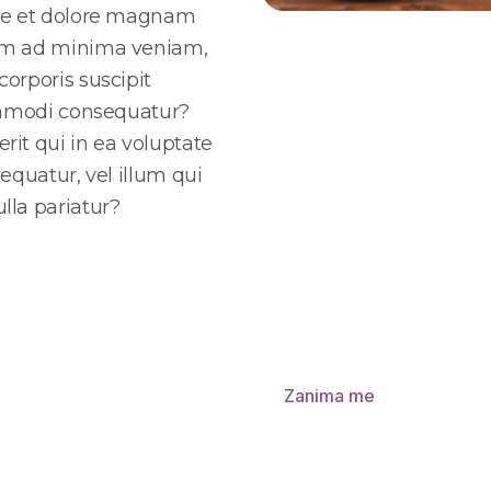
ore et dolore magnam
im ad minima veniam,
orporis suscipit
commodi consequatur?
it qui in ea voluptate
equatur, vel illum qui
lla pariatur?
Zanima me
+385 1 6397 333)
+385 40 638 500)