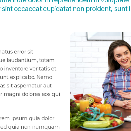
 irure dolor in reprehenderit in voluptate v
r sint occaecat cupidatat non proident, sunt i
atus error sit
ue laudantium, totam
 inventore veritatis et
 sunt explicabo. Nemo
s sit aspernatur aut
ur magni dolores eos qui
orem ipsum quia dolor
it, sed quia non numquam