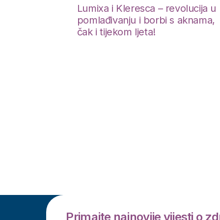
21. lipnja 2024.
|
Novosti - Centar Medivia
lucija u
SMART PEDIKURA
 aknama,
Primajte najnovije vijesti o zdr