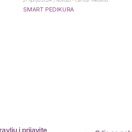
MultiFRAX® laser koži vraća
svježinu i briše bore s vašeg
lica
avlju i prijavite