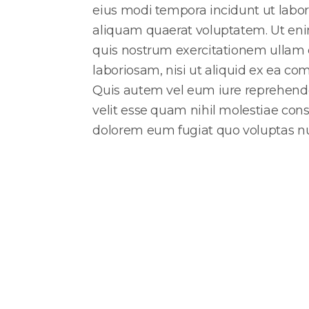
eius modi tempora incidunt ut lab
aliquam quaerat voluptatem. Ut en
quis nostrum exercitationem ullam c
laboriosam, nisi ut aliquid ex ea 
Quis autem vel eum iure reprehender
velit esse quam nihil molestiae cons
dolorem eum fugiat quo voluptas nu
Naše lokacije
Zagreb, Dragutina Mandla 7
(
Čakovec, Franca Prešerna 13
(